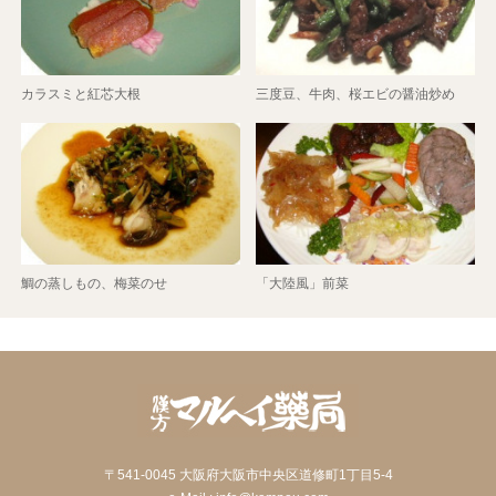
カラスミと紅芯大根
三度豆、牛肉、桜エビの醤油炒め
鯛の蒸しもの、梅菜のせ
「大陸風」前菜
〒541-0045 大阪府大阪市中央区道修町1丁目5-4