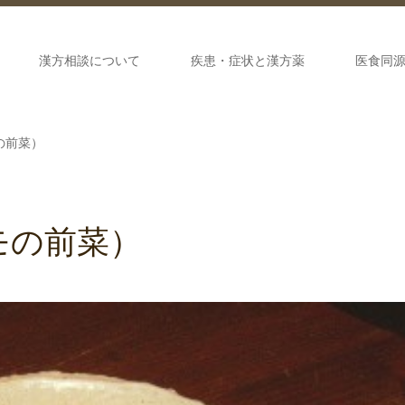
漢方相談について
疾患・症状と漢方薬
医食同
の前菜）
モの前菜）