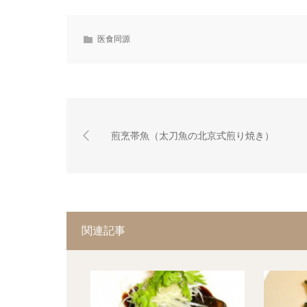
医食同源
煎烹帯魚（太刀魚の北京式煎り焼き）
関連記事