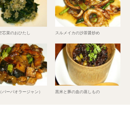
空芯菜のおひたし
スルメイカの沙茶醤炒め
（パーパオラージャン）
黒米と豚の血の蒸しもの