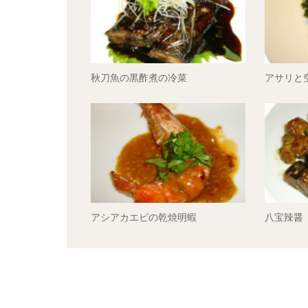
秋刀魚の黒酢煮の冷菜
アサリと
アシアカエビの乾焼明蝦
八宝辣醤