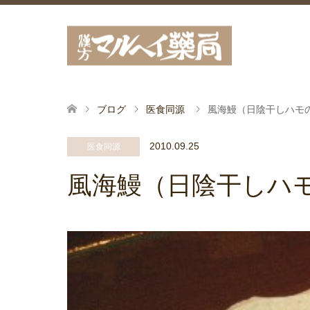
ブログ
医食同源
風海鰻（日陰干しハモ
2010.09.25
医食同源
風海鰻（日陰干しハ