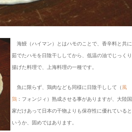
海鰻（ハイマン）とはハモのことで、香辛料と共に
茹でたハモを日陰干ししてから、低温の油でじっくり
揚げた料理で、上海料理の一種です。
魚に限らず、鶏肉なども同様に日陰干しして（
風
鶏
：フォンジィ）熟成させる事がありますが、大陸国
家だけあって日本の干物よりも保存性に優れていると
いうか、固めではあります。