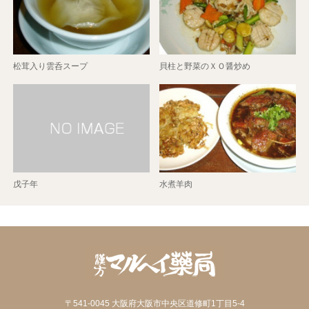
松茸入り雲呑スープ
貝柱と野菜のＸＯ醤炒め
戊子年
水煮羊肉
〒541-0045 大阪府大阪市中央区道修町1丁目5-4