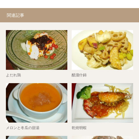
関連記事
よだれ鶏
醋溜什錦
メロンと冬瓜の甜湯
乾焼明蝦