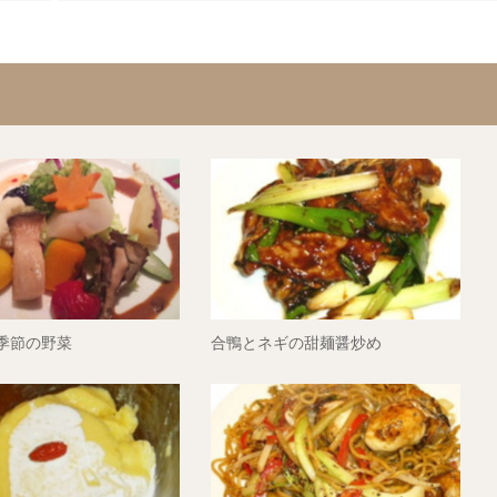
の季節の野菜
合鴨とネギの甜麺醤炒め