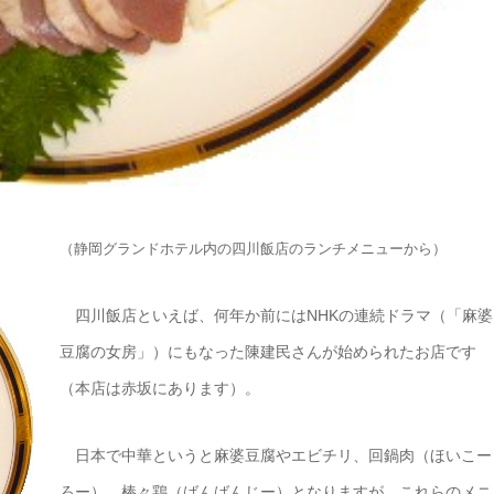
（静岡グランドホテル内の四川飯店のランチメニューから）
四川飯店といえば、何年か前にはNHKの連続ドラマ（「麻婆
豆腐の女房」）にもなった陳建民さんが始められたお店です
（本店は赤坂にあります）。
日本で中華というと麻婆豆腐やエビチリ、回鍋肉（ほいこー
ろー）、棒々鶏（ばんばんじー）となりますが、これらのメニ