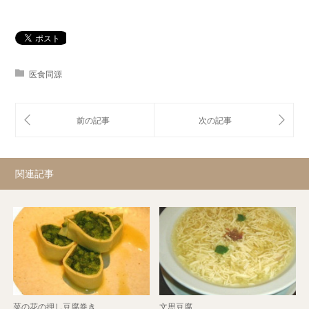
医食同源
関連記事
菜の花の押し豆腐巻き
文思豆腐