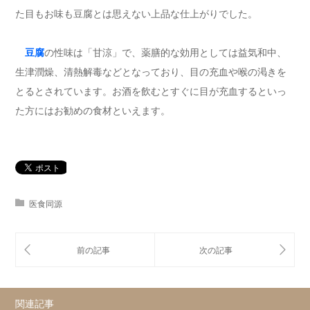
た目もお味も豆腐とは思えない上品な仕上がりでした。
豆腐
の性味は「甘涼」で、薬膳的な効用としては益気和中、
生津潤燥、清熱解毒などとなっており、目の充血や喉の渇きを
とるとされています。お酒を飲むとすぐに目が充血するといっ
た方にはお勧めの食材といえます。
医食同源
関連記事