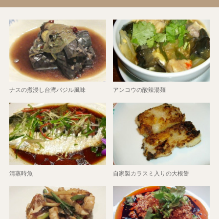
ナスの煮浸し台湾バジル風味
アンコウの酸辣湯麺
清蒸時魚
自家製カラスミ入りの大根餅