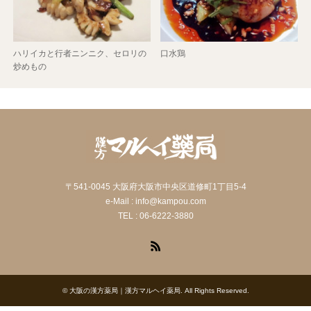
ハリイカと行者ニンニク、セロリの
口水鶏
炒めもの
〒541-0045 大阪府大阪市中央区道修町1丁目5-4
e-Mail : info@kampou.com
TEL : 06-6222-3880
RSS
©
大阪の漢方薬局｜漢方マルヘイ薬局
. All Rights Reserved.