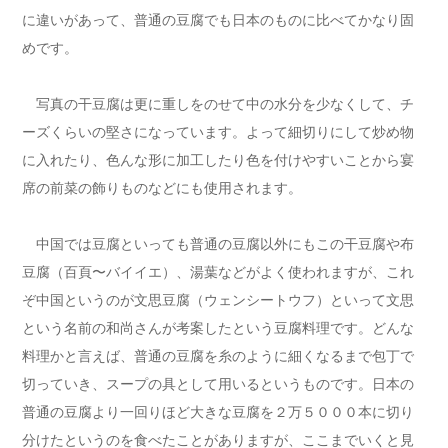
に違いがあって、普通の豆腐でも日本のものに比べてかなり固
めです。
写真の干豆腐は更に重しをのせて中の水分を少なくして、チ
ーズくらいの堅さになっています。よって細切りにして炒め物
に入れたり、色んな形に加工したり色を付けやすいことから宴
席の前菜の飾りものなどにも使用されます。
中国では豆腐といっても普通の豆腐以外にもこの干豆腐や布
豆腐（百頁〜バイイエ）、湯葉などがよく使われますが、これ
ぞ中国というのが文思豆腐（ウェンシートウフ）といって文思
という名前の和尚さんが考案したという豆腐料理です。どんな
料理かと言えば、普通の豆腐を糸のように細くなるまで包丁で
切っていき、スープの具として用いるというものです。日本の
普通の豆腐より一回りほど大きな豆腐を２万５０００本に切り
分けたというのを食べたことがありますが、ここまでいくと見