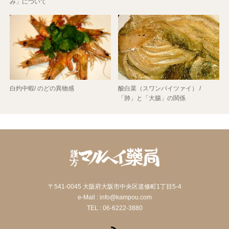
み」について
白灼中蝦/ のどの異物感
酸白菜（スワンパイツァイ） /
「肺」と「大腸」の関係
〒541-0045 大阪府大阪市中央区道修町1丁目5-4
e-Mail : info@kampou.com
TEL : 06-6222-3880
RSS