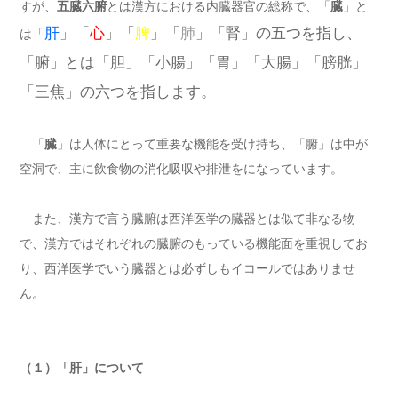
すが、
五臓六腑
とは漢方における内臓器官の総称で、「
臓
」と
肝
」「
心
」「
脾
」「
肺
」「腎」の五つを指し、
は「
「腑」とは「胆」「小腸」「胃」「大腸」「膀胱」
「三焦」の六つを指します。
「
臓
」は人体にとって重要な機能を受け持ち、「腑」は中が
空洞で、主に飲食物の消化吸収や排泄をになっています。
また、漢方で言う臓腑は西洋医学の臓器とは似て非なる物
で、漢方ではそれぞれの臓腑のもっている機能面を重視してお
り、西洋医学でいう臓器とは必ずしもイコールではありませ
ん。
（１）「肝」について