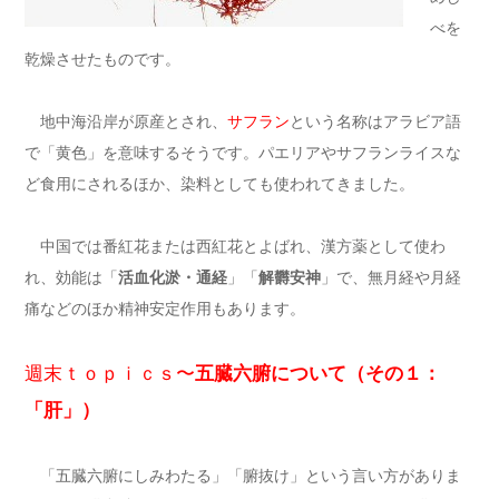
べを
乾燥させたものです。
地中海沿岸が原産とされ、
サフラン
という名称はアラビア語
で「黄色」を意味するそうです。パエリアやサフランライスな
ど食用にされるほか、染料としても使われてきました。
中国では番紅花または西紅花とよばれ、漢方薬として使わ
れ、効能は「
活血化淤・通経
」「
解欝安神
」で、無月経や月経
痛などのほか精神安定作用もあります。
週末ｔｏｐｉｃｓ〜
五臓六腑について（その１：
「肝」）
「五臓六腑にしみわたる」「腑抜け」という言い方がありま