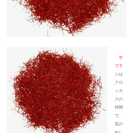
サ
フラ
ン
は
クロ
ッカ
スの
仲間
で、
花の
めし