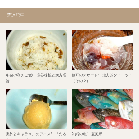
関連記事
冬菜の和えご飯/ 臓器移植と漢方理
銀耳のデザート/ 漢方的ダイエット
論
（その２）
黒酢とキャラメルのアイス/ 「たる
沖縄の魚/ 夏風邪