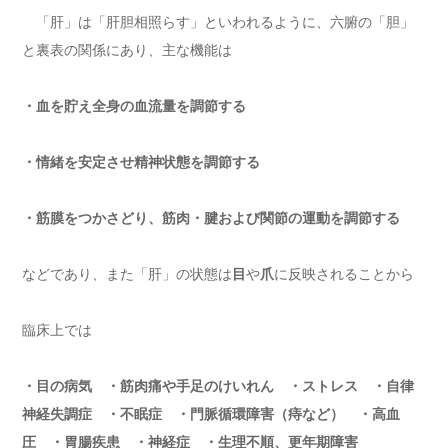
「肝」は「肝胆相照らす」といわれるように、六腑の「胆」
と裏表の関係にあり、主な機能は
・血を貯え全身の血流量を調節する
・情緒を安定させ精神状態を調節する
・筋膜をつかさどり、筋肉・腱および関節の運動を調節する
などであり、また「肝」の状態は
目
や
爪
に反映されることから
臨床上では
・目の病気 ・筋肉痛や手足のけいれん ・ストレス ・自律
神経失調症 ・不眠症 ・門脈循環障害（痔など） ・高血
圧 ・胃腸疾患 ・神経症 ・生理不順、更年期障害