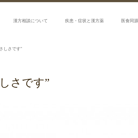
漢方相談について
疾患・症状と漢方薬
医食同
さしさです”
しさです”