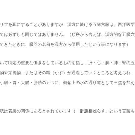
リフを耳にすることがありますが、漢方に於ける五臓六腑は、西洋医学
ては必ずしも同じではありません。（順序から言えば、漢方的な五臓六
てきたときに、臓器の名前を漢方から借用したという事になります）
いて特定の重要な働きをしているものを指し、肝・心・脾・肺・腎の五
物や栄養物、またはその糟（かす）が通過していくところと考えられ
小腸・胃・大腸・膀胱の五つに、概念上の水の通り道として三焦を加え
胱は表裏の関係にあるとされています（「
肝胆相照らす
」という言葉も