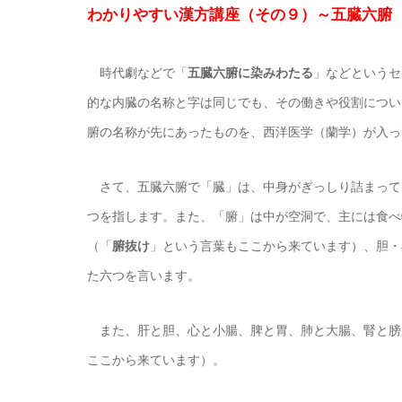
わかりやすい漢方講座（その９）～五臓六腑
時代劇などで「
五臓六腑に染みわたる
」などというセ
的な内臓の名称と字は同じでも、その働きや役割につい
腑の名称が先にあったものを、西洋医学（蘭学）が入っ
さて、五臓六腑で「臓」は、中身がぎっしり詰まって
つを指します。また、「腑」は中が空洞で、主には食べ
（「
腑抜け
」という言葉もここから来ています）、胆・
た六つを言います。
また、肝と胆、心と小腸、脾と胃、肺と大腸、腎と膀
ここから来ています）。