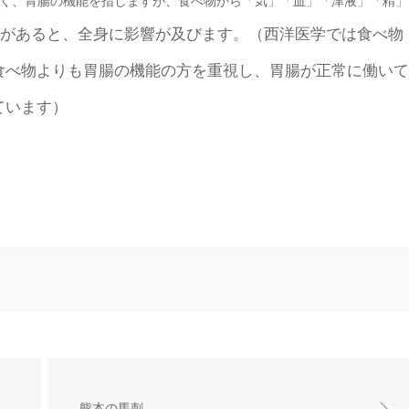
く、胃腸の機能を指しますが、食べ物から「気」「血」「津液」「精」
があると、全身に影響が及びます
。（西洋医学では食べ物
食べ物よりも胃腸の機能の方を重視し、胃腸が正常に働いて
ています）
熊本の馬刺