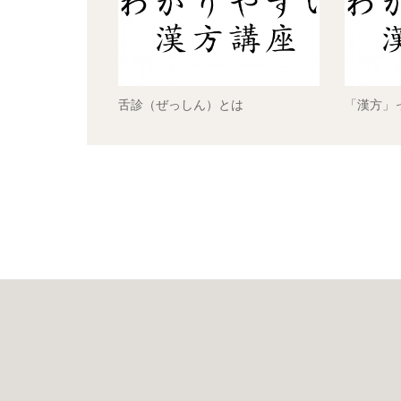
舌診（ぜっしん）とは
「漢方」