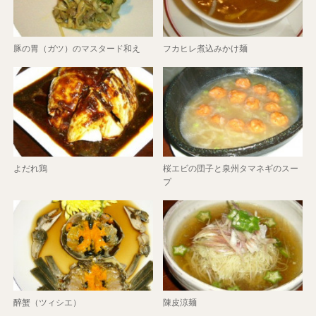
豚の胃（ガツ）のマスタード和え
フカヒレ煮込みかけ麺
よだれ鶏
桜エビの団子と泉州タマネギのスー
プ
醉蟹（ツィシエ）
陳皮涼麺