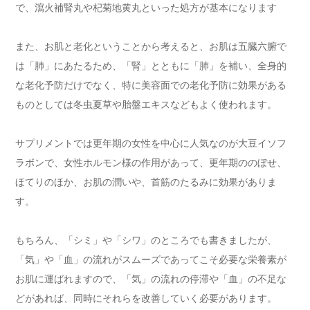
で、瀉火補腎丸や杞菊地黄丸といった処方が基本になります
また、お肌と老化ということから考えると、お肌は五臓六腑で
は「肺」にあたるため、「腎」とともに「肺」を補い、全身的
な老化予防だけでなく、特に美容面での老化予防に効果がある
ものとしては冬虫夏草や胎盤エキスなどもよく使われます。
サプリメントでは更年期の女性を中心に人気なのが大豆イソフ
ラボンで、女性ホルモン様の作用があって、更年期ののぼせ、
ほてりのほか、お肌の潤いや、首筋のたるみに効果がありま
す。
もちろん、「シミ」や「シワ」のところでも書きましたが、
「気」や「血」の流れがスムーズであってこそ必要な栄養素が
お肌に運ばれますので、「気」の流れの停滞や「血」の不足な
どがあれば、同時にそれらを改善していく必要があります。