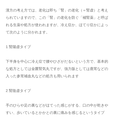
漢方の考え方では、老化は即ち「腎」の老化（＝腎虚）と考え
られていますので、この「腎」の老化を防ぐ「補腎薬」と呼ば
れる生薬や処方が使われますが、冷え症か、ほてり症かによっ
て次のように分かれます。
1.腎陽虚タイプ
下半身を中心に冷え症で腰やひざがだるいという方で、基本的
な処方としては金匱腎気丸ですが、強力版としては鹿茸などの
入った参茸補血丸などの処方も用いられます
2.腎陰虚タイプ
手のひらや足の裏などがほてった感じがする、口の中が乾きや
すい、歩いているとかかとの裏に痛みを感じるというタイプ