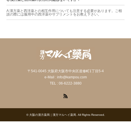
A:漢方薬と西洋薬との相互作用についても注意する必要があります。ご相
談の際には服用中の西洋薬やサプリメントをお教え下さい。
〒541-0045 大阪府大阪市中央区道修町1丁目5-4
e-Mail : info@kampou.com
TEL : 06-6222-3880
RSS
©
大阪の漢方薬局｜漢方マルヘイ薬局
. All Rights Reserved.